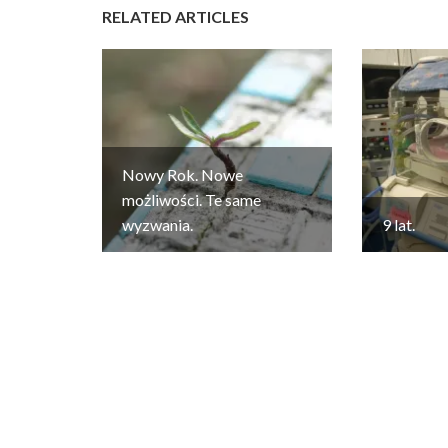
RELATED ARTICLES
Nowy Rok. Nowe
możliwości. Te same
wyzwania.
9 lat.